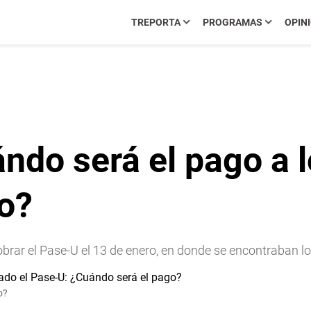
TREPORTA
PROGRAMAS
OPIN
ndo será el pago a l
o?
brar el Pase-U el 13 de enero, en donde se encontraban lo
o?