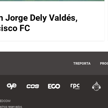
on Jorge Dely Valdés,
cisco FC
TREPORTA
PRO
MEDCOM
echos reservados.