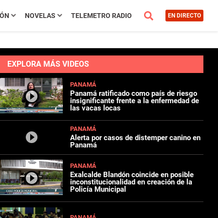
IÓN
NOVELAS
TELEMETRO RADIO
EN DIRECTO
EXPLORA MÁS VIDEOS
PANAMÁ
Panamá ratificado como país de riesgo
insignificante frente a la enfermedad de
las vacas locas
PANAMÁ
Alerta por casos de distemper canino en
Panamá
PANAMÁ
Exalcalde Blandón coincide en posible
inconstitucionalidad en creación de la
Policía Municipal
PANAMÁ