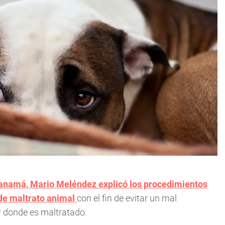
 Panamá, Mario Meléndez explicó los procedimientos
 de maltrato animal
con el fin de evitar un mal
r donde es maltratado.