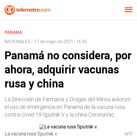
PANAMÁ
NACIONALES
-
17 de mayo de 2021 - 16:03
Panamá no considera, por
ahora, adquirir vacunas
rusa y china
La Dirección de Farmacia y Drogas del Minsa autorizó
el uso de emergencia en Panamá de la vacuna rusa
contra covid-19 Sputnik V y la china CoronaVac.
La vacuna rusa Sputnik v.
AFP