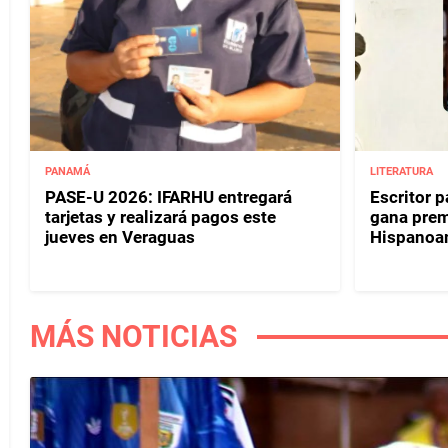
PANAMÁ
LITERATURA
PASE-U 2026: IFARHU entregará
Escritor 
tarjetas y realizará pagos este
gana prem
jueves en Veraguas
Hispanoa
MÁS NOTICIAS