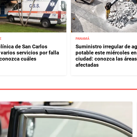
E
PANAMÁ
línica de San Carlos
Suministro irregular de a
arios servicios por falla
potable este miércoles en
: conozca cuáles
ciudad: conozca las áreas
afectadas