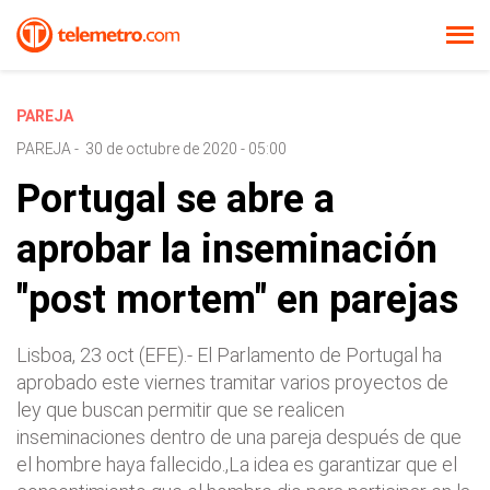
PAREJA
PAREJA
-
30 de octubre de 2020 - 05:00
Portugal se abre a
aprobar la inseminación
"post mortem" en parejas
Lisboa, 23 oct (EFE).- El Parlamento de Portugal ha
aprobado este viernes tramitar varios proyectos de
ley que buscan permitir que se realicen
inseminaciones dentro de una pareja después de que
el hombre haya fallecido.,La idea es garantizar que el