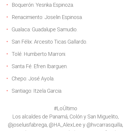
Boquerón: Yesnka Espinoza.
Renacimiento: Joselin Espinosa.
Gualaca: Guadalupe Samudio.
San Félix: Arcesito Ticas Gallardo.
Tolé: Humberto Marroni.
Santa Fé: Efren Ibarguen.
Chepo: José Ayola.
Santiago: Itzela Garcia.
#LoÚltimo
Los alcaldes de Panamá, Colón y San Miguelito,
@joseluisfabrega
,
@HA_AlexLee
y
@hvcarrasquilla
,