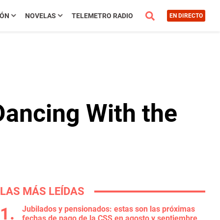
IÓN
NOVELAS
TELEMETRO RADIO
EN DIRECTO
ancing With the
LAS MÁS LEÍDAS
Jubilados y pensionados: estas son las próximas
fechas de pago de la CSS en agosto y septiembre