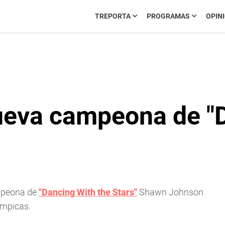
TREPORTA
PROGRAMAS
OPIN
eva campeona de "D
mpeona de
"Dancing With the Stars"
Shawn Johnson
ímpicas.