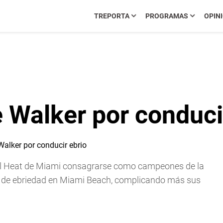
TREPORTA
PROGRAMAS
OPIN
 Walker por conduci
 al Heat de Miami consagrarse como campeones de la
o de ebriedad en Miami Beach, complicando más sus