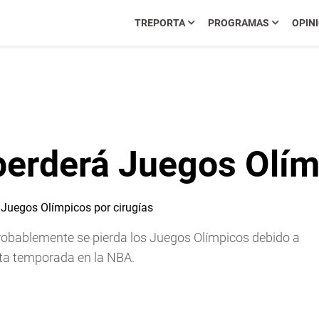
TREPORTA
PROGRAMAS
OPIN
perderá Juegos Olím
probablemente se pierda los Juegos Olímpicos debido a
rta temporada en la NBA.