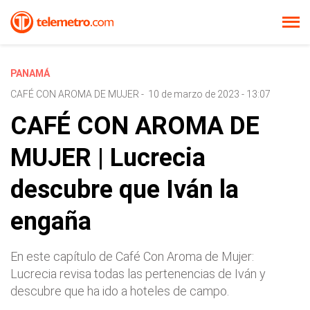
PANAMÁ
CAFÉ CON AROMA DE MUJER
-
10 de marzo de 2023 - 13:07
CAFÉ CON AROMA DE
MUJER | Lucrecia
descubre que Iván la
engaña
En este capítulo de Café Con Aroma de Mujer:
Lucrecia revisa todas las pertenencias de Iván y
descubre que ha ido a hoteles de campo.