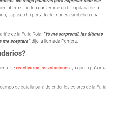
racias. No tengo palabras para expresar todo ese
ien ahora sí podría convertirse en la capitana de la
mana, Tapasco ha portado de manera simbólica una
ariño de la Furia Roja.
"Yo me sorprendí, las últimas
ja me aceptara"
, dijo la llamada Pantera.
ndarios?
mente se
reactivaron las votaciones
, ya que la próxima
 campo de batalla para defender los colores de la Furia