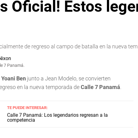
s Oficial! Estos leg
ficialmente de regreso al campo de batalla en la nueva t
lle 7 Panamá.
y
Yoani Ben
junto a Jean Modelo, se convierten
 regreso en la nueva temporada de
Calle 7 Panamá
.
TE PUEDE INTERESAR:
Calle 7 Panamá: Los legendarios regresan a la
competencia