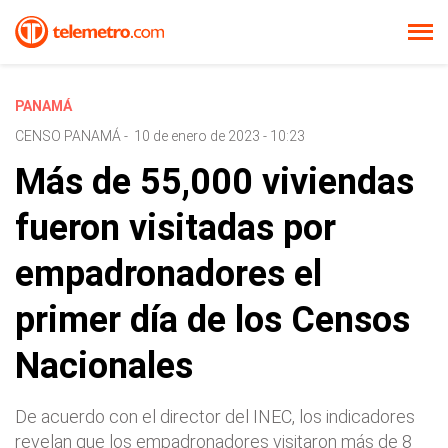
PANAMÁ
CENSO PANAMÁ
-
10 de enero de 2023 - 10:23
Más de 55,000 viviendas
fueron visitadas por
empadronadores el
primer día de los Censos
Nacionales
De acuerdo con el director del INEC, los indicadores
revelan que los empadronadores visitaron más de 8