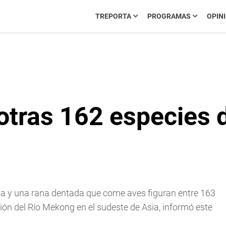
TREPORTA
PROGRAMAS
OPIN
otras 162 especies 
a y una rana dentada que come aves figuran entre 163
ión del Río Mekong en el sudeste de Asia, informó este