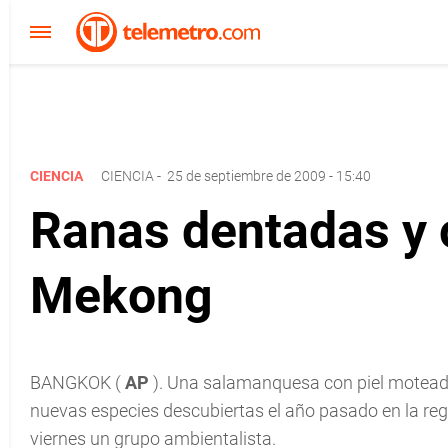
CIENCIA
CIENCIA
-
25 de septiembre de 2009 - 15:40
Ranas dentadas y 
Mekong
BANGKOK (
AP
). Una salamanquesa con piel motead
nuevas especies descubiertas el año pasado en la reg
viernes un grupo ambientalista.