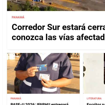
PANAMÁ
Corredor Sur estará cerr
conozca las vías afectad
PANAMÁ
LITERATURA
PASE-U 2026: IFARHU entregará
Escritor 