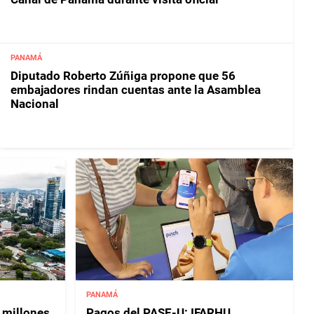
PANAMÁ
Diputado Roberto Zúñiga propone que 56
embajadores rindan cuentas ante la Asamblea
Nacional
PANAMÁ
 millones
Pagos del PASE-U: IFARHU