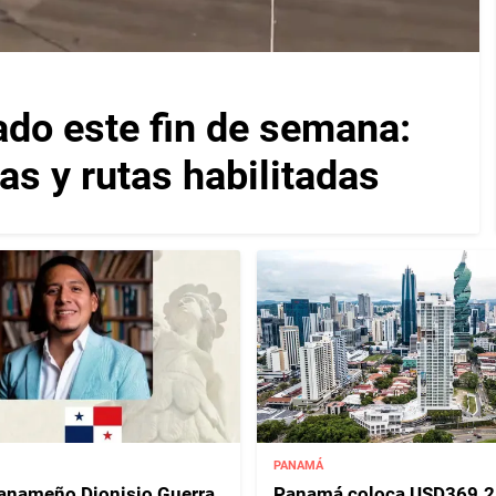
ado este fin de semana:
as y rutas habilitadas
PANAMÁ
panameño Dionisio Guerra
Panamá coloca USD369.2