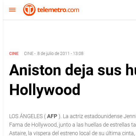
CINE
CINE
-
8 de julio de 2011 - 13:08
Aniston deja sus h
Hollywood
LOS ÁNGELES (
AFP
). La actriz estadounidense Jenn
Fama de Hollywood, junto a las huellas de estrellas t
Astaire, la víspera del estreno local de su última cinta,