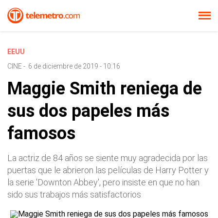
EEUU
CINE
-
6 de diciembre de 2019 - 10:16
Maggie Smith reniega de
sus dos papeles más
famosos
La actriz de 84 años se siente muy agradecida por las
puertas que le abrieron las películas de Harry Potter y
la serie 'Downton Abbey', pero insiste en que no han
sido sus trabajos más satisfactorios