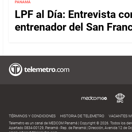
PANAMÁ
LPF al Día: Entrevista c
entrenador del San Fran
TÉRMINOS Y CONDICIONES
HISTORIA DE TELEMETRO
VACANTES 
Telemetro es un canal de MEDCOM Panamá | Copyright © 2026. Todos los der
Apartado 0834-00129, Panamá - Rep. de Panamá | Dirección, Avenida 12 de Oct