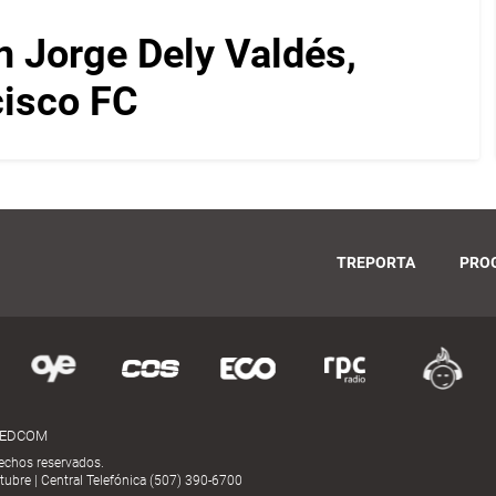
on Jorge Dely Valdés,
cisco FC
TREPORTA
PRO
MEDCOM
echos reservados.
ubre | Central Telefónica (507) 390-6700