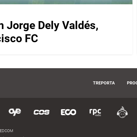
on Jorge Dely Valdés,
cisco FC
TREPORTA
PRO
MEDCOM