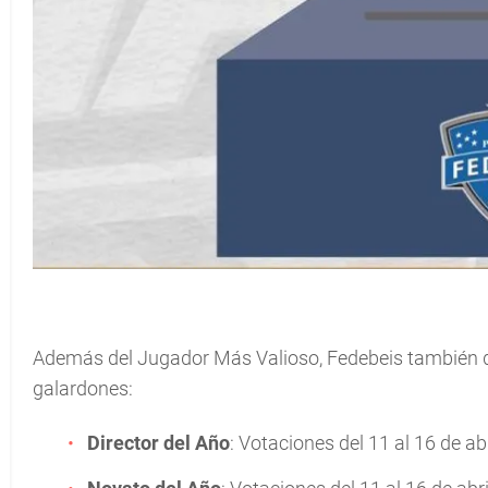
Además del Jugador Más Valioso, Fedebeis también di
galardones:
Director del Año
: Votaciones del 11 al 16 de abr