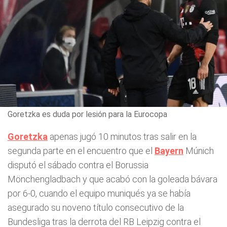
Goretzka es duda por lesión para la Eurocopa
Goretzka
apenas jugó 10 minutos tras salir en la
segunda parte en el encuentro que el
Bayern
Múnich
disputó el sábado contra el Borussia
Mönchengladbach y que acabó con la goleada bávara
por 6-0, cuando el equipo muniqués ya se había
asegurado su noveno título consecutivo de la
Bundesliga tras la derrota del RB Leipzig contra el