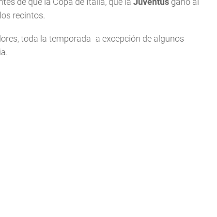
tes de que la Copa de Italia, que la
Juventus
ganó al
los recintos.
adores, toda la temporada -a excepción de algunos
ia.