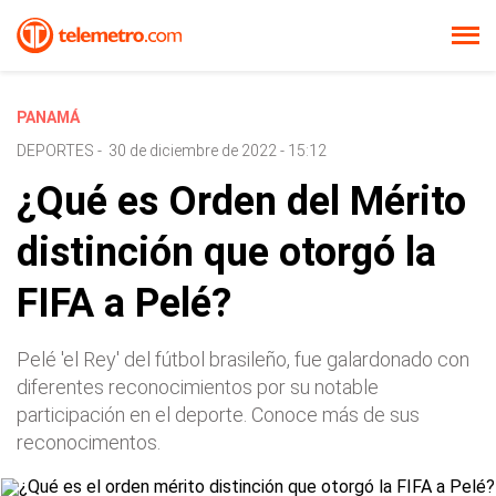
PANAMÁ
DEPORTES
-
30 de diciembre de 2022 - 15:12
¿Qué es Orden del Mérito
distinción que otorgó la
FIFA a Pelé?
Pelé 'el Rey' del fútbol brasileño, fue galardonado con
diferentes reconocimientos por su notable
participación en el deporte. Conoce más de sus
reconocimentos.