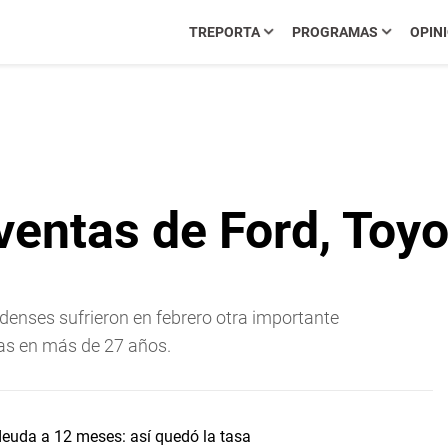
TREPORTA
PROGRAMAS
OPIN
ventas de Ford, Toyo
denses sufrieron en febrero otra importante
tas en más de 27 años.
uda a 12 meses: así quedó la tasa