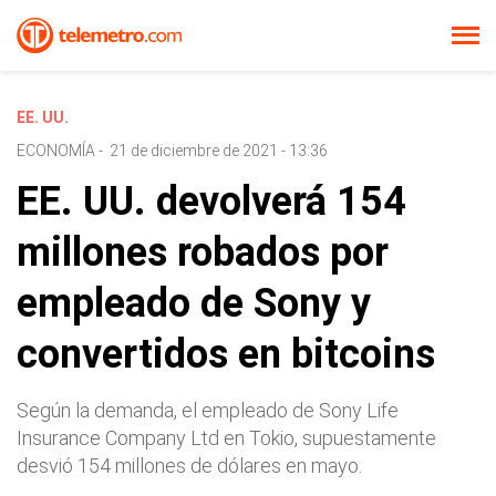
EE. UU.
ECONOMÍA
-
21 de diciembre de 2021 - 13:36
EE. UU. devolverá 154
millones robados por
empleado de Sony y
convertidos en bitcoins
Según la demanda, el empleado de Sony Life
Insurance Company Ltd en Tokio, supuestamente
desvió 154 millones de dólares en mayo.