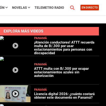
IÓN
NOVELAS
TELEMETRO RADIO
EN DIRECTO
EXPLORA MÁS VIDEOS
PANAMÁ
¡Atención conductores! ATTT recuerda
multa de B/.300 por usar
estacionamientos para personas con
discapacidad
PANAMÁ
ATTT multa con B/.300 por ocupar
estacionamientos azules sin
autorización
PANAMÁ
Licencia digital 2026: ¿cuánto costará
obtener este documento en Panamá?