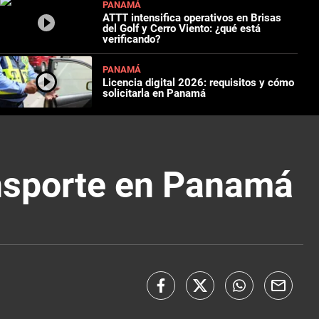
PANAMÁ
ATTT intensifica operativos en Brisas
del Golf y Cerro Viento: ¿qué está
verificando?
PANAMÁ
Licencia digital 2026: requisitos y cómo
solicitarla en Panamá
ansporte en Panamá