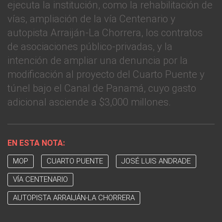
ejecuta la institución, como la rehabilitación de
vías, ampliación de la vía Centenario y
autopista Arraiján-La Chorrera, los contratos
de asociaciones público-privadas, y la
intención de ampliar una denuncia por la
modificación al proyecto del Cuarto Puente y
túnel bajo el Canal de Panamá, cuyo gasto
adicional asciende a $3,000 millones.
EN ESTA NOTA:
MOP
CUARTO PUENTE
JOSÉ LUIS ANDRADE
VÍA CENTENARIO
AUTOPISTA ARRAIJÁN-LA CHORRERA