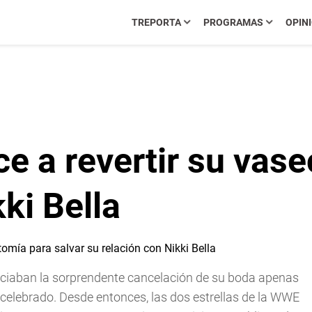
TREPORTA
PROGRAMAS
OPIN
e a revertir su vase
ki Bella
ciaban la sorprendente cancelación de su boda apenas
celebrado. Desde entonces, las dos estrellas de la WWE