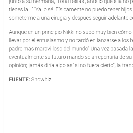
junto a su hermana, 'Total Bellas', ante lo que ella no
tienes la..."."Ya lo sé. Físicamente no puedo tener hij
someterme a una cirugía y después seguir adelante co
Aunque en un principio Nikki no supo muy bien cómo 
llevar por el entusiasmo y no tardó en lanzarse a los 
padre más maravilloso del mundo".Una vez pasada la i
eventualmente su futuro marido se arrepentiría de su 
opinión; jamás diría algo así si no fuera cierto", la tra
FUENTE:
Showbiz