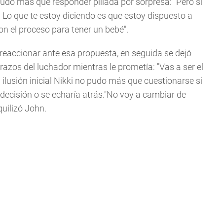
 pudo más que responder pillada por sorpresa: "Pero si
os. Lo que te estoy diciendo es que estoy dispuesto a
n el proceso para tener un bebé".
reaccionar ante esa propuesta, en seguida se dejó
brazos del luchador mientras le prometía: "Vas a ser el
lusión inicial Nikki no pudo más que cuestionarse si
decisión o se echaría atrás."No voy a cambiar de
nquilizó John.