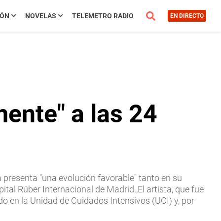
IÓN
NOVELAS
TELEMETRO RADIO
EN DIRECTO
ente" a las 24
a presenta "una evolución favorable" tanto en su
tal Rúber Internacional de Madrid.,El artista, que fue
 en la Unidad de Cuidados Intensivos (UCI) y, por