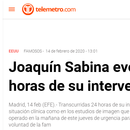
EEUU
FAMOSOS
-
14 de febrero de 2020 - 13:01
Joaquín Sabina ev
horas de su interv
Madrid, 14 feb (EFE).- Transcurridas 24 horas de su i
situación clínica como en los estudios de imagen que s
operado en la mañana de este jueves de urgencia par
voluntad de la fam