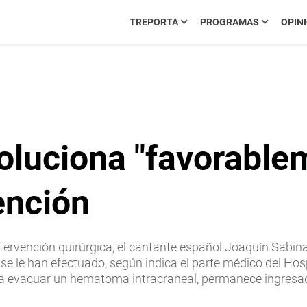
TREPORTA
PROGRAMAS
OPIN
oluciona "favorablem
ención
ntervención quirúrgica, el cantante español Joaquín Sabin
e le han efectuado, según indica el parte médico del Hospi
a evacuar un hematoma intracraneal, permanece ingresado