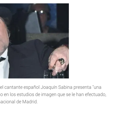
, el cantante español Joaquín Sabina presenta "una
mo en los estudios de imagen que se le han efectuado,
nacional de Madrid.