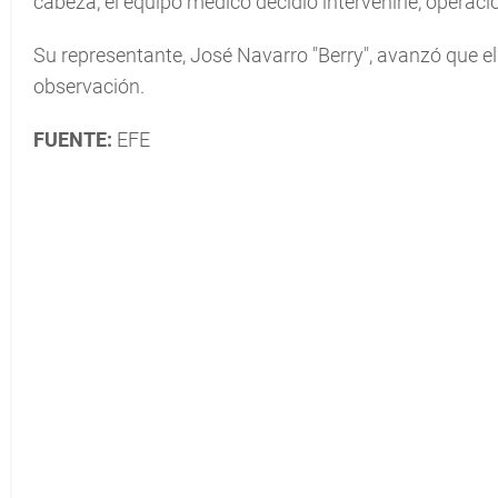
cabeza, el equipo médico decidió intervenirle, operaci
Su representante, José Navarro "Berry", avanzó que e
observación.
FUENTE:
EFE