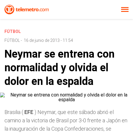
FÚTBOL
FÚTBOL
-
16 de junio de 2013 - 11:54
Neymar se entrena con
normalidad y olvida el
dolor en la espalda
Brasilia (
EFE
) Neymar, que este sábado abrió el
camino a la victoria de Brasil por 3-0 frente a Japón en
la inauguración de la Copa Confederaciones, se