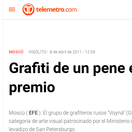
MOSCÚ
INSÓLITO
-
8 de abril de 2011 - 12:09
Grafiti de un pene
premio
Moscú (
EFE
). El grupo de grafiteros rusos "Voyná" (G
categoría de arte visual patrocinado por el Ministerio
levadizo de San Petersburgo.