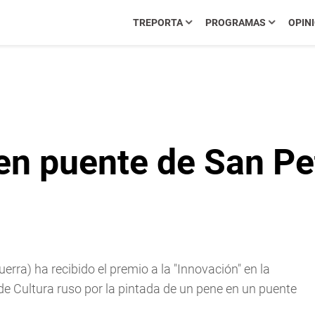
TREPORTA
PROGRAMAS
OPIN
 en puente de San P
uerra) ha recibido el premio a la "Innovación" en la
 de Cultura ruso por la pintada de un pene en un puente