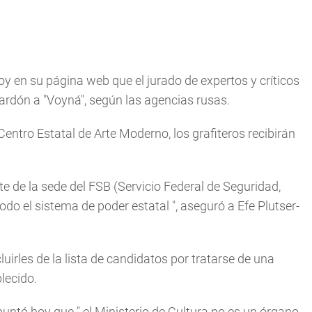
oy en su página web que el jurado de expertos y críticos
ardón a "Voyná", según las agencias rusas.
ntro Estatal de Arte Moderno, los grafiteros recibirán
nte de la sede del FSB (Servicio Federal de Seguridad,
odo el sistema de poder estatal
", aseguró a Efe Plutser-
luirles de la lista de candidatos por tratarse de una
blecido.
apuntó hoy que "
el Ministerio de Cultura no es un órgano