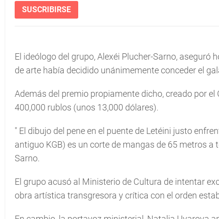
SUSCRIBIRSE
El ideólogo del grupo, Alexéi Plucher-Sarno, aseguró h
de arte había decidido unánimemente conceder el gal
Además del premio propiamente dicho, creado por el Ce
400,000 rublos (unos 13,000 dólares).
"
El dibujo del pene en el puente de Letéini justo enfre
antiguo KGB) es un corte de mangas de 65 metros a t
Sarno.
El grupo acusó al Ministerio de Cultura de intentar exc
obra artística transgresora y crítica con el orden esta
En cambio, la portavoz ministerial, Natalia Uvarova 