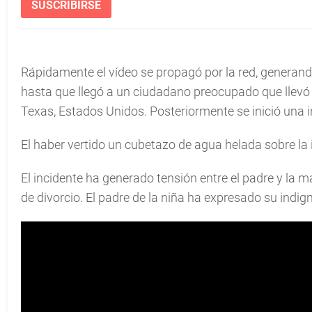
SUSCRIBIRSE
Rápidamente el vídeo se propagó por la red, generand
hasta que llegó a un ciudadano preocupado que llevó 
Texas, Estados Unidos. Posteriormente se inició una i
El haber vertido un cubetazo de agua helada sobre la
El incidente ha generado tensión entre el padre y la 
de divorcio. El padre de la niña ha expresado su indig