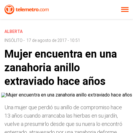
ALBERTA
INSÓLITO
-
17 de agosto de 2017 - 10:51
Mujer encuentra en una
zanahoria anillo
extraviado hace años
Una mujer que perdió su anillo de compromiso hace
13 años cuando arrancaba las hierbas en su jardín,
vuelve a presumirlo desde que su nuera lo encontró
enterrado, atravesado por una zanahoria deforme.