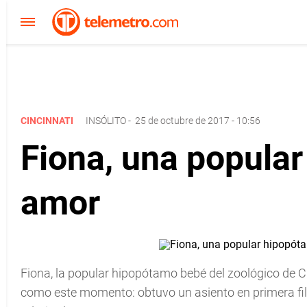
CINCINNATI
INSÓLITO
-
25 de octubre de 2017 - 10:56
Fiona, una popula
amor
Fiona, la popular hipopótamo bebé del zoológico de C
como este momento: obtuvo un asiento en primera fi