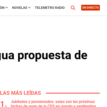
IÓN
NOVELAS
TELEMETRO RADIO
EN DIRECTO
gua propuesta de
LAS MÁS LEÍDAS
Jubilados y pensionados: estas son las próximas
fechas de pago de la CSS en agosto y septiembre