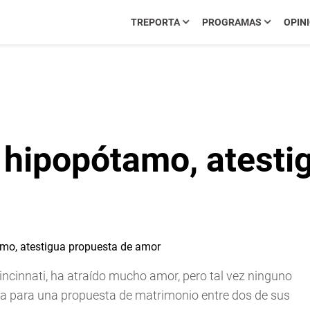
TREPORTA
PROGRAMAS
OPIN
r hipopótamo, atesti
incinnati, ha atraído mucho amor, pero tal vez ninguno
la para una propuesta de matrimonio entre dos de sus