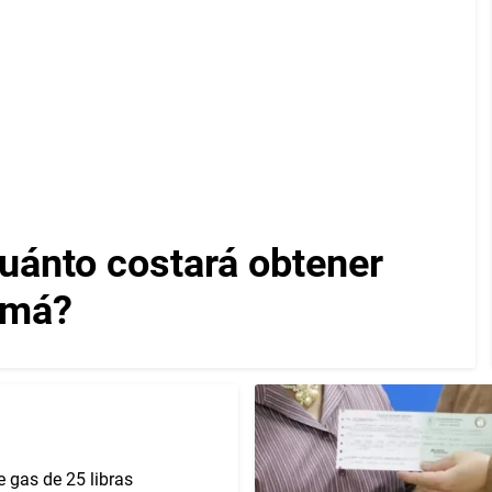
cuánto costará obtener
amá?