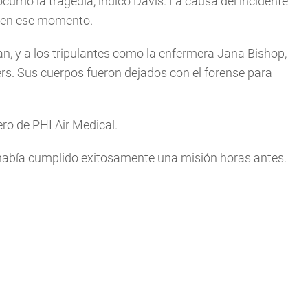
urrió la tragedia, indicó Davis. La causa del incidente
s en ese momento.
n, y a los tripulantes como la enfermera Jana Bishop,
rs. Sus cuerpos fueron dejados con el forense para
ero de PHI Air Medical.
 había cumplido exitosamente una misión horas antes.