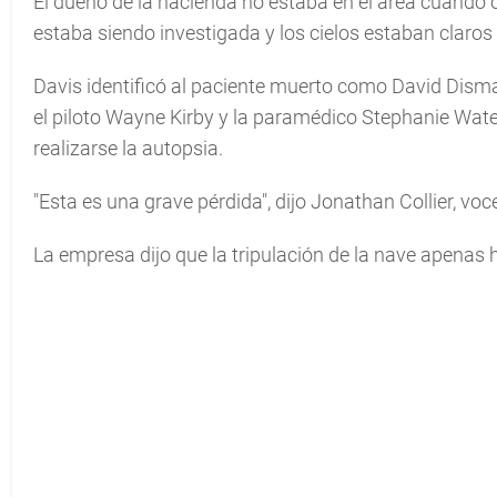
El dueño de la hacienda no estaba en el área cuando oc
estaba siendo investigada y los cielos estaban claro
Davis identificó al paciente muerto como David Disma
el piloto Wayne Kirby y la paramédico Stephanie Wate
realizarse la autopsia.
"Esta es una grave pérdida", dijo Jonathan Collier, voc
La empresa dijo que la tripulación de la nave apenas