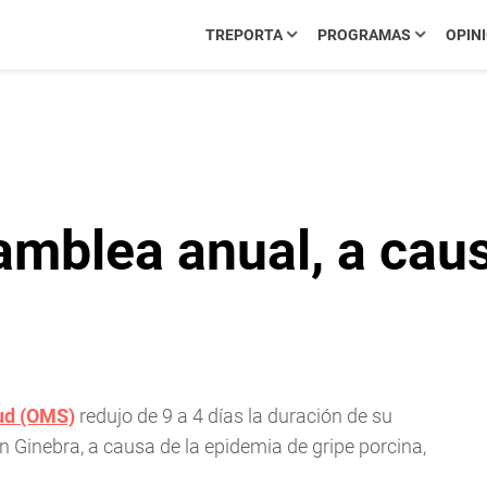
TREPORTA
PROGRAMAS
OPIN
mblea anual, a caus
lud (OMS)
redujo de 9 a 4 días la duración de su
 Ginebra, a causa de la epidemia de gripe porcina,