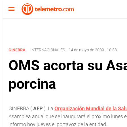
GINEBRA
INTERNACIONALES
-
14 de mayo de 2009 - 10:58
OMS acorta su Asa
porcina
GINEBRA (
AFP
). La
Organización Mundial de la Sa
Asamblea anual que se inaugurará el próximo lunes en
informó hoy jueves el portavoz de la entidad.