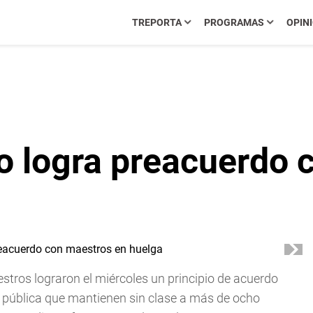
TREPORTA
PROGRAMAS
OPIN
o logra preacuerdo 
estros lograron el miércoles un principio de acuerdo
ón pública que mantienen sin clase a más de ocho