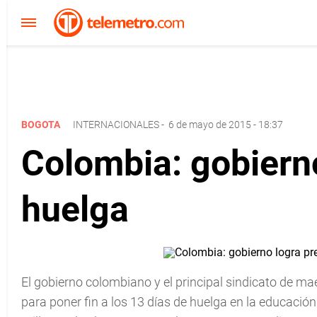
BOGOTA
INTERNACIONALES
-
6 de mayo de 2015 - 18:37
Colombia: gobiern
huelga
El gobierno colombiano y el principal sindicato de ma
para poner fin a los 13 días de huelga en la educaci