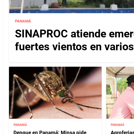
PANAMÁ
SINAPROC atiende emerg
fuertes vientos en varios
PANAMÁ
PANAMÁ
Dengue en Panamá: Minsa pide
Agroferias