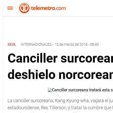
SEÚL
INTERNACIONALES
-
12 de marzo de 2018 - 08:49
Canciller surcorea
deshielo norcorea
La canciller surcoreana, Kang Kyung-wha, viajará el
estadounidense, Rex Tillerson, y tratar la cumbre qu