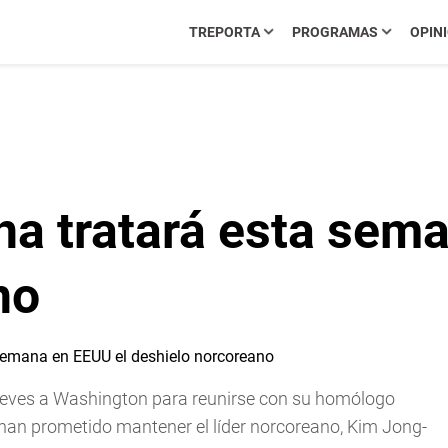
TREPORTA
PROGRAMAS
OPIN
na tratará esta sem
no
 jueves a Washington para reunirse con su homólogo
e han prometido mantener el líder norcoreano, Kim Jong-