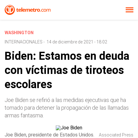
WASHINGTON
INTERNACIONALES
-
14 de diciembre de 2021 - 18:02
Biden: Estamos en deuda
con víctimas de tiroteos
escolares
Joe Biden se refirió a las medidas ejecutivas que ha
tomado para detener la propagación de las llamadas
armas fantasma.
Joe Biden, presidente de Estados Unidos.
Associated Press