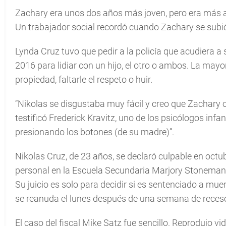
Zachary era unos dos años más joven, pero era más a
Un trabajador social recordó cuando Zachary se subió 
Lynda Cruz tuvo que pedir a la policía que acudiera a
2016 para lidiar con un hijo, el otro o ambos. La mayor
propiedad, faltarle el respeto o huir.
“Nikolas se disgustaba muy fácil y creo que Zachary o
testificó Frederick Kravitz, uno de los psicólogos inf
presionando los botones (de su madre)”.
Nikolas Cruz, de 23 años, se declaró culpable en oct
personal en la Escuela Secundaria Marjory Stoneman D
Su juicio es solo para decidir si es sentenciado a muer
se reanuda el lunes después de una semana de reces
El caso del fiscal Mike Satz fue sencillo. Reprodujo vi