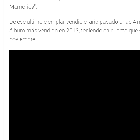
Memories".
De ese último ejemplar vendió el año pasado unas 4 mi
álbum más vendido en 2013, teniendo en cuenta que s
noviembre.