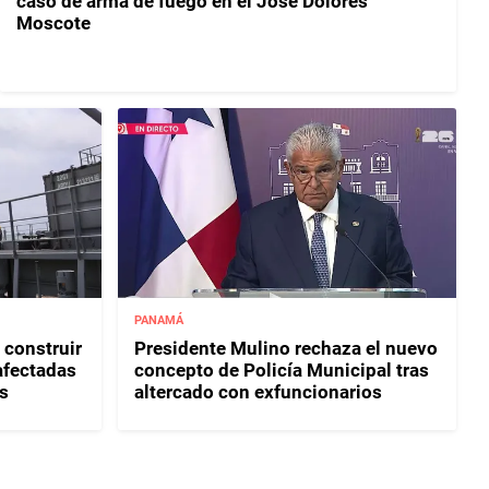
caso de arma de fuego en el José Dolores
Moscote
PANAMÁ
 construir
Presidente Mulino rechaza el nuevo
afectadas
concepto de Policía Municipal tras
s
altercado con exfuncionarios