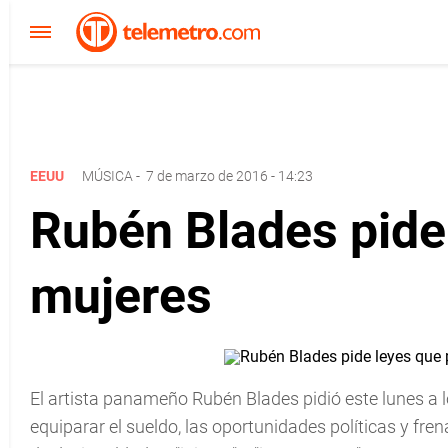
EEUU
MÚSICA
-
7 de marzo de 2016 - 14:23
Rubén Blades pide
mujeres
El artista panameño Rubén Blades pidió este lunes a 
equiparar el sueldo, las oportunidades políticas y fren