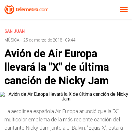
SAN JUAN
MÚSICA
-
25 de marzo de 2018 - 09:44
Avión de Air Europa
llevará la "X" de última
canción de Nicky Jam
La aerolínea española Air Europa anunció que la "X"
multicolor emblema de la más reciente canción del
cantante Nicky Jam junto a J. Balvin, "Equis X", estará