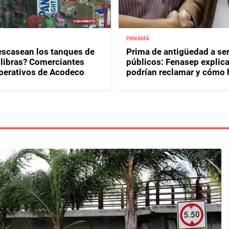
PANAMÁ
escasean los tanques de
Prima de antigüedad a se
 libras? Comerciantes
públicos: Fenasep explic
perativos de Acodeco
podrían reclamar y cómo 