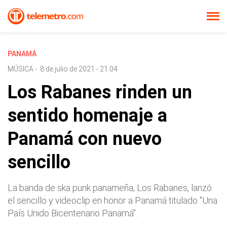
PANAMÁ
MÚSICA
-
8 de julio de 2021 - 21:04
Los Rabanes rinden un
sentido homenaje a
Panamá con nuevo
sencillo
La banda de ska punk panameña, Los Rabanes, lanzó
el sencillo y videoclip en honor a Panamá titulado "Una
País Unido Bicentenario Panamá".