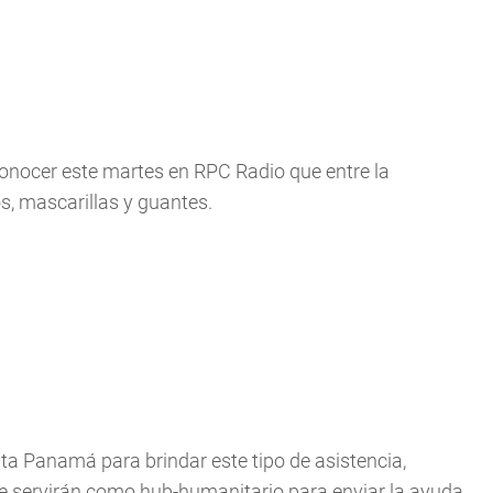
 conocer este martes en RPC Radio que entre la
, mascarillas y guantes.
nta Panamá para brindar este tipo de asistencia,
que servirán como hub-humanitario para enviar la ayuda