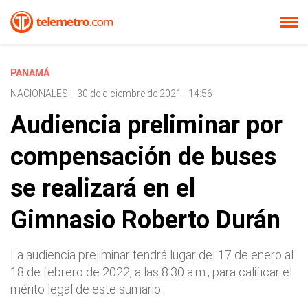
PANAMÁ
NACIONALES
-
30 de diciembre de 2021 - 14:56
Audiencia preliminar por
compensación de buses
se realizará en el
Gimnasio Roberto Durán
La audiencia preliminar tendrá lugar del 17 de enero al
18 de febrero de 2022, a las 8:30 a.m., para calificar el
mérito legal de este sumario.