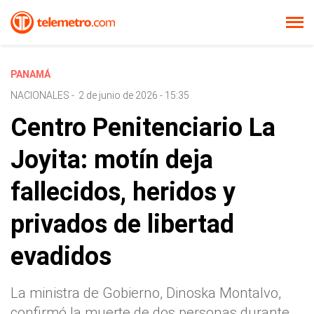
PANAMÁ
NACIONALES
-
2 de junio de 2026 - 15:35
Centro Penitenciario La
Joyita: motín deja
fallecidos, heridos y
privados de libertad
evadidos
La ministra de Gobierno, Dinoska Montalvo,
confirmó la muerte de dos personas durante