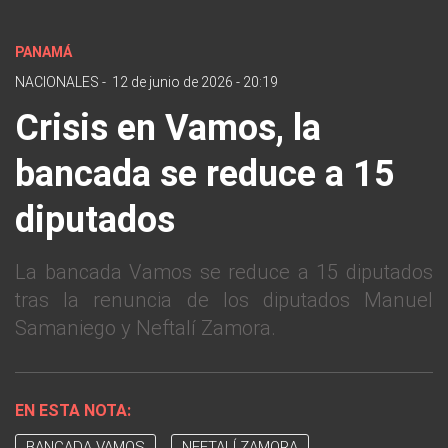
PANAMÁ
NACIONALES
-
12 de junio de 2026 - 20:19
Crisis en Vamos, la
bancada se reduce a 15
diputados
La bancada Vamos se reduce a 15 diputados
tras la renuncia de los diputados Manuel
Samaniego y Neftalí Zamora.
EN ESTA NOTA:
BANCADA VAMOS
NEFTALÍ ZAMORA